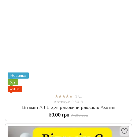
Новинка
Хіт
−20%
3
Артикул: P1501B
Вітамін A+E для раковини равликів Ахатин
59.00 грн
74.00 грн