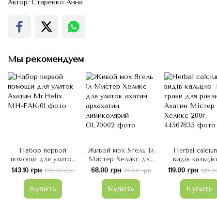
Автор: Старенко Анна
Мы рекомендуем
Набор первой
Живой мох Ягель 1л
Herbal calciu
помощи для улиток
Мистер Хеликс для
видів кальці
Ахатин Mr.Helix
улиток ахатин,
трави для равл
143.10 грн
68.00 грн
119.00 грн
159.00 грн
75.00 грн
129.0
архахатин,
Ахатин Міст
лимиколярий
Хеликс 200г
Купить
Купить
Купить