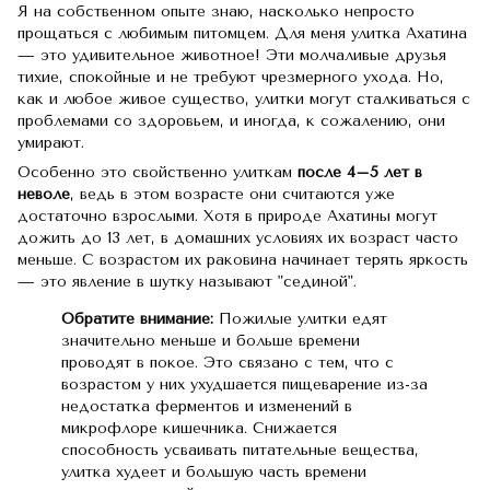
Я на собственном опыте знаю, насколько непросто
прощаться с любимым питомцем. Для меня улитка Ахатина
— это удивительное животное! Эти молчаливые друзья
тихие, спокойные и не требуют чрезмерного ухода. Но,
как и любое живое существо, улитки могут сталкиваться с
проблемами со здоровьем, и иногда, к сожалению, они
умирают.
Особенно это свойственно улиткам
после 4–5 лет в
неволе
, ведь в этом возрасте они считаются уже
достаточно взрослыми. Хотя в природе Ахатины могут
дожить до 13 лет, в домашних условиях их возраст часто
меньше. С возрастом их раковина начинает терять яркость
— это явление в шутку называют "сединой".
Обратите внимание:
Пожилые улитки едят
значительно меньше и больше времени
проводят в покое. Это связано с тем, что с
возрастом у них ухудшается пищеварение из-за
недостатка ферментов и изменений в
микрофлоре кишечника. Снижается
способность усваивать питательные вещества,
улитка худеет и большую часть времени