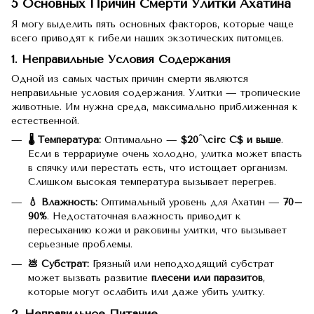
5 Основных Причин Смерти Улитки Ахатина
Я могу выделить пять основных факторов, которые чаще
всего приводят к гибели наших экзотических питомцев.
1. Неправильные Условия Содержания
Одной из самых частых причин смерти являются
неправильные условия содержания. Улитки — тропические
животные. Им нужна среда, максимально приближенная к
естественной.
🌡️ Температура:
Оптимально —
$20^\circ C$ и выше
.
Если в террариуме очень холодно, улитка может впасть
в спячку или перестать есть, что истощает организм.
Слишком высокая температура вызывает перегрев.
💧 Влажность:
Оптимальный уровень для Ахатин —
70–
90%
. Недостаточная влажность приводит к
пересыханию кожи и раковины улитки, что вызывает
серьезные проблемы.
💩 Субстрат:
Грязный или неподходящий субстрат
может вызвать развитие
плесени или паразитов
,
которые могут ослабить или даже убить улитку.
2. Неправильное Питание