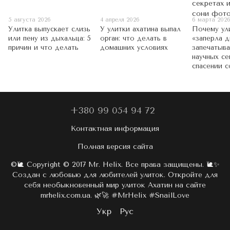
5 августа 2026
4 апреля 2026
6 марта 202
Улитка выпускает слизь
У улитки ахатина выпал
Почему ул
или пену из дыхальца: 5
орган: что делать в
«заперла д
причин и что делать
домашних условиях
запечатыва
научных се
спасении с
+380 99 054 94 72
Контактная информация
Полная версия сайта
©🐌 Copyright © 2017 Mr. Helix. Все права защищены. 🐌✨
Создан с любовью для любителей улиток. Откройте для
себя необыкновенный мир улиток Ахатин на сайте
mrhelix.com.ua. 🌿🚀 #MrHelix #SnailLove
Укр
Рус