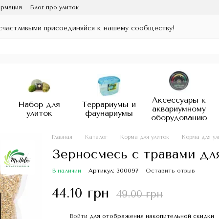
ормация
Блог про улиток
счастливыми присоединяйся к нашему сообществу!
Аксессуары к
Набор для
Террариумы и
аквариумному
улиток
фаунариумы
оборудованию
Главная
Каталог
Корма для улиток
Корма для ул
Зерносмесь с травами для
В наличии
Артикул: 300097
Оставить отзыв
44.10 грн
49.00 грн
Войти
для отображения накопительной скидки
%