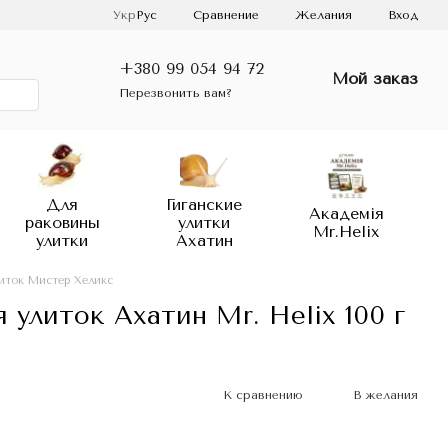
Сравнение
Укр
Рус
Желания
Вход
+380 99 054 94 72
Мой заказ
Перезвонить вам?
Для
Гиганские
Академія
раковины
улитки
Mr.Helix
улитки
Ахатин
иток Мистер Хеликс
 улиток Ахатин Mr. Helix 100 г
К сравнению
В желания