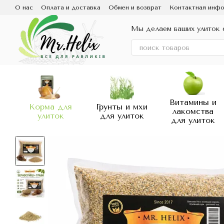
Перейти к основному контенту
О нас
Оплата и доставка
Обмен и возврат
Контактная инф
Мы делаем ваших улиток 
Витамины и
Корма для
Грунты и мхи
лакомства
улиток
для улиток
для улиток