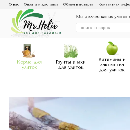
Перейти к основному контенту
О нас
Оплата и доставка
Обмен и возврат
Контактная инф
Мы делаем ваших улиток 
Витамины и
Корма для
Грунты и мхи
лакомства
улиток
для улиток
для улиток