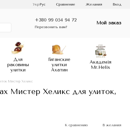
Сравнение
Укр
Рус
Желания
Вход
+380 99 054 94 72
Мой заказ
Перезвонить вам?
Для
Гиганские
Академія
раковины
улитки
Mr.Helix
улитки
Ахатин
иток Мистер Хеликс
ах Мистер Хеликс для улиток,
К сравнению
В желания