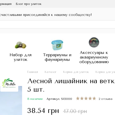
ормация
Блог про улиток
счастливыми присоединяйся к нашему сообществу!
Аксессуары к
Набор для
Террариумы и
аквариумному
улиток
фаунариумы
оборудованию
Главная
Каталог
Корма для улиток
Корма для ул
Лесной лишайник на ветк
5 шт.
В наличии
Артикул: S15000
2 отзыва
38.54 грн
47.00 грн