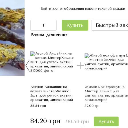
Войти
для отображения накопительной скидки
%
Купить
Быстрый зак
Разом дешевше
Лесной Лишайник на
Живой мох сфагнум 1л
ветках МистерХеликс
Мистер Хеликс для
5шт. для улиток ахатин,
улиток ахатин, архахатин
архахатин, лимиколярий
лимиколярий
38.54 грн
52.00 грн
84.20 грн
90.54 грн
Купить