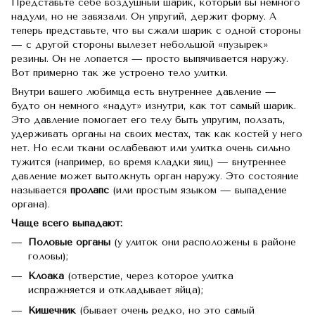
Представьте себе воздушный шарик, который вы немного
надули, но не завязали. Он упругий, держит форму. А
теперь представьте, что вы сжали шарик с одной стороны
— с другой стороны вылезет небольшой «пузырек»
резины. Он не лопается — просто выпячивается наружу.
Вот примерно так же устроено тело улитки.
Внутри вашего любимца есть внутреннее давление —
будто он немного «надут» изнутри, как тот самый шарик.
Это давление помогает его телу быть упругим, ползать,
удерживать органы на своих местах, так как костей у него
нет. Но если ткани ослабевают или улитка очень сильно
тужится (например, во время кладки яиц) — внутреннее
давление может вытолкнуть орган наружу. Это состояние
называется
пролапс
(или простым языком — выпадение
органа).
Чаще всего выпадают:
Половые органы
(у улиток они расположены в районе
головы);
Клоака
(отверстие, через которое улитка
испражняется и откладывает яйца);
Кишечник
(бывает очень редко, но это самый