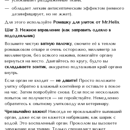
успокаивает раздраженные ткани;
обладает легким антисептическим эффектом (немного
дезинфицирует, но не жжет).
Для этого используйте
Ромашку для улиток от
Mr
.Helix
.
Шаг 3. Нежное вправление (как заправить одеяло в
пододеяльник)
Возьмите чистую
ватную палочку
, смочите её в теплом
ромашковом отваре и очень осторожно, миллиметр за
миллиметром, без всякого нажима, помогайте органу
вернуться на место. Двигайтесь по кругу, будто вы
складываете зонтик
, аккуратно подталкивая край органа
внутрь.
Если орган не входит —
не давите!
Просто положите
улитку обратно в влажный контейнер и оставьте в покое
на час. Затем попробуйте снова. Если после нескольких
попыток не получается — не геройствуйте. Немедленно
обратитесь к опытному улитководу или ветеринару.
Чрезвычайно важно!
Никогда не прокалывайте выпавший
орган, даже если он кажется набрякшим, как шарик с
водой. Это воспаленный орган. Проколом вы вызовете
заражение или травму. Только специалист может