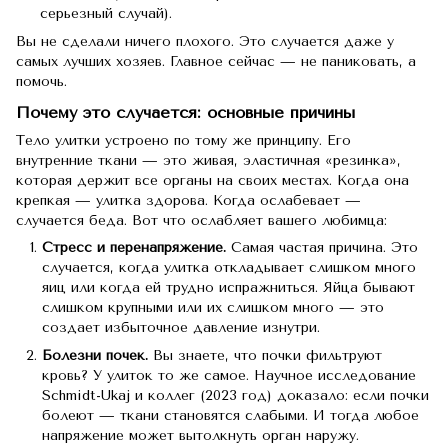
серьезный случай).
Вы не сделали ничего плохого. Это случается даже у
самых лучших хозяев. Главное сейчас — не паниковать, а
помочь.
Почему это случается: основные причины
Тело улитки устроено по тому же принципу. Его
внутренние ткани — это живая, эластичная «резинка»,
которая держит все органы на своих местах. Когда она
крепкая — улитка здорова. Когда ослабевает —
случается беда. Вот что ослабляет вашего любимца:
Стресс и перенапряжение.
Самая частая причина. Это
случается, когда улитка откладывает слишком много
яиц или когда ей трудно испражниться. Яйца бывают
слишком крупными или их слишком много — это
создает избыточное давление изнутри.
Болезни почек.
Вы знаете, что почки фильтруют
кровь? У улиток то же самое. Научное исследование
Schmidt-Ukaj и коллег (2023 год) доказало: если почки
болеют — ткани становятся слабыми. И тогда любое
напряжение может вытолкнуть орган наружу.