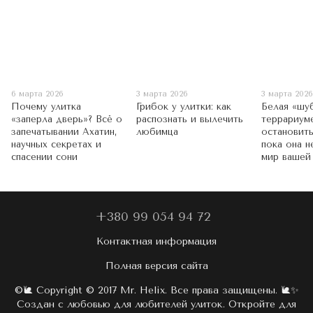
6 марта 2026
3 марта 2026
3 марта 202
Почему улитка
Грибок у улитки: как
Белая «шу
«заперла дверь»? Всё о
распознать и вылечить
террариуме
запечатывании Ахатин,
любимца
остановить
научных секретах и
пока она н
спасении сони
мир вашей
+380 99 054 94 72
Контактная информация
Полная версия сайта
©🐌 Copyright © 2017 Mr. Helix. Все права защищены. 🐌✨
Создан с любовью для любителей улиток. Откройте для