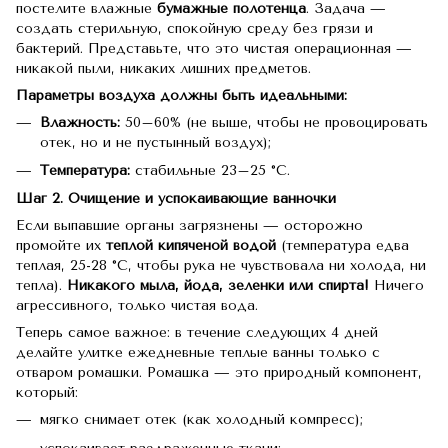
постелите влажные
бумажные полотенца
. Задача —
создать стерильную, спокойную среду без грязи и
бактерий. Представьте, что это чистая операционная —
никакой пыли, никаких лишних предметов.
Параметры воздуха должны быть идеальными:
Влажность:
50–60% (не выше, чтобы не провоцировать
отек, но и не пустынный воздух);
Температура:
стабильные 23–25 °C.
Шаг 2. Очищение и успокаивающие ванночки
Если выпавшие органы загрязнены — осторожно
промойте их
теплой кипяченой водой
(температура едва
теплая, 25-28 °C, чтобы рука не чувствовала ни холода, ни
тепла).
Никакого мыла, йода, зеленки или спирта!
Ничего
агрессивного, только чистая вода.
Теперь самое важное: в течение следующих 4 дней
делайте улитке ежедневные теплые ванны только с
отваром ромашки. Ромашка — это природный компонент,
который:
мягко снимает отек (как холодный компресс);