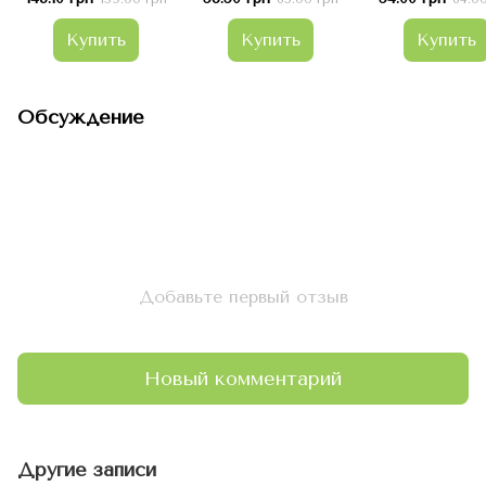
Хеликс 40г д
улиток ахати
Купить
Купить
Купить
архахатин,
лимиколяри
Обсуждение
Добавьте первый отзыв
Новый комментарий
Другие записи