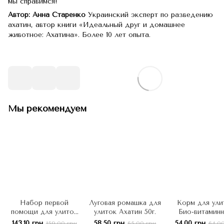
мы справимся!
Автор: Анна Старенко
Украинский эксперт по разведению
ахатин, автор книги «Идеальный друг и домашнее
животное: Ахатина». Более 10 лет опыта.
Мы рекомендуем
Набор первой
Луговая ромашка для
Корм для ули
помощи для улиток
улиток Ахатин 50г.
Био-витамин
Ахатин Mr.Helix
комплекс Мис
143.10 грн
58.50 грн
54.00 грн
159.00 грн
65.00 грн
64.0