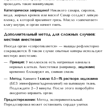
проводить такие манипуляции.
Категорически запрещено!
Никакого сахара, сиропов,
меда, жирных кремов или масел! Сахар создаст липкую
пленку, к которой прилипнет грязь. Масло «запечатает»
влагу внутри, и орган начнет гнить.
Дополнительный метод для сложных случаев:
местная анестезия
Иногда орган «сопротивляется» — мышцы рефлекторно
сокращаются. В таком случае опытные киперы используют
местную анестезию.
Принцип:
У моллюсков есть натриевые каналы в
нервных клетках. Анестетики (например,
лидокаин
)
временно блокируют их, снимая спазм.
Метод:
Капните
1 каплю 0.5–1% раствора лидокаина
(БЕЗ эпинефрина/адреналина!) на выпавшую ткань.
Подождите 2–3 минуты. После этого попробуйте
аккуратно вправить орган.
Предостережение:
Метод экспериментальный.
Передозировка может остановить сердце улитки.