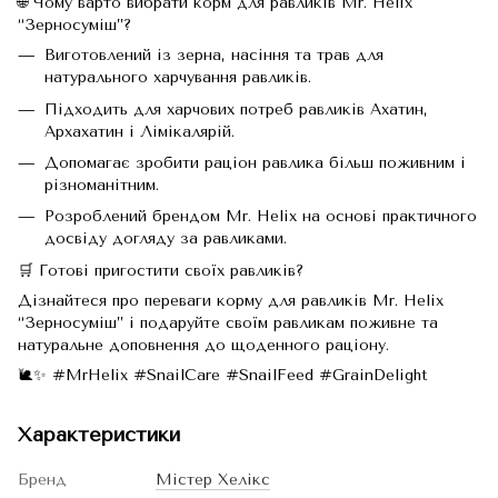
🌐 Чому варто вибрати корм для равликів Mr. Helix
“Зерносуміш”?
Виготовлений із зерна, насіння та трав для
натурального харчування равликів.
Підходить для харчових потреб равликів Ахатин,
Архахатин і Лімікалярій.
Допомагає зробити раціон равлика більш поживним і
різноманітним.
Розроблений брендом Mr. Helix на основі практичного
досвіду догляду за равликами.
🛒 Готові пригостити своїх равликів?
Дізнайтеся про переваги корму для равликів Mr. Helix
“Зерносуміш” і подаруйте своїм равликам поживне та
натуральне доповнення до щоденного раціону.
🐌✨ #MrHelix #SnailCare #SnailFeed #GrainDelight
Характеристики
Бренд
Містер Хелікс