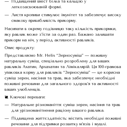
Підвищений вміст білка та кальцію у
легкозасвоюваній формі.
Листя кропиви стимулює імунітет та забезпечує високу
смакову привабливість прикорму.
Насипати в окрему годівницю таку кількість прикормки,
яку равлик може з’їсти за один раз. Бажано залишати
прикорм на ніч, у період активності равликів.
Опис продукту:
Представляємо Mr. Helix “Зерносуміш” — поживну
натуральну суміш, спеціально розроблену для ваших
равликів Ахатин, Архахатин та Лімікалярій. Ця 100-грамова
упаковка корму для равликів “Зерносуміш” — це корисна
суміш зерен, насіння та трав, яка забезпечує необхідні
поживні речовини для загального здоров’я та активності
ваших улюбленців.
🐌 Ключові переваги:
Натуральне різноманіття: суміш зерен, насіння та трав
для урізноманітнення раціону вашого равлика.
Підвищена життєздатність: містить необхідні поживні
речовини для підтримки розвитку м’язів і мушлі.