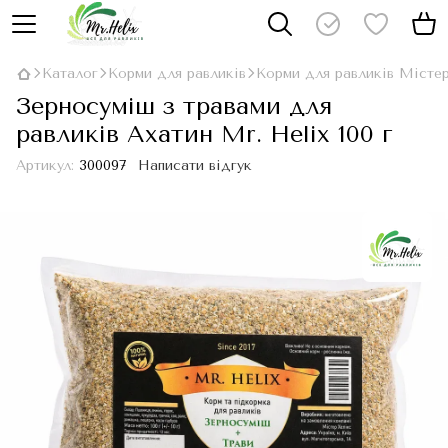
Каталог
Корми для равликів
Корми для равликів Місте
Зерносуміш з травами для
равликів Ахатин Mr. Helix 100 г
Артикул:
300097
Написати відгук