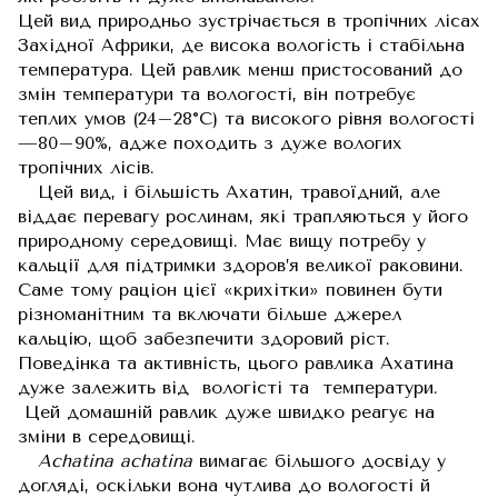
Цей вид природньо зустрічається в тропічних лісах
Західної Африки, де висока вологість і стабільна
температура. Цей равлик менш пристосований до
змін температури та вологості, він потребує
теплих умов (24–28°C) та високого рівня вологості
—80–90%, адже походить з дуже вологих
тропічних лісів.
Цей вид, і більшість Ахатин, травоїдний, але
віддає перевагу рослинам, які трапляються у його
природному середовищі. Має вищу потребу у
кальції для підтримки здоров’я великої раковини.
Саме тому раціон цієї «крихітки» повинен бути
різноманітним та включати більше джерел
кальцію, щоб забезпечити здоровий ріст.
Поведінка та активність, цього равлика Ахатина
дуже залежить від вологісті та температури.
Цей домашній равлик дуже швидко реагує на
зміни в середовищі.
Achatina achatina
вимагає більшого досвіду у
догляді, оскільки вона чутлива до вологості й