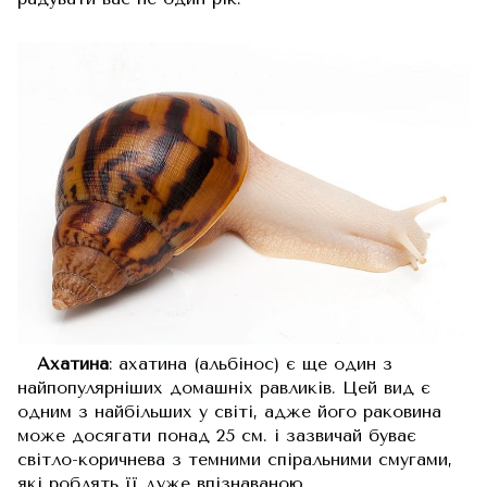
Ахатина
: ахатина (альбінос) є ще один з
найпопулярніших домашніх равликів. Цей вид є
одним з найбільших у світі, адже його раковина
може досягати понад 25 см. і зазвичай буває
світло-коричнева з темними спіральними смугами,
які роблять її дуже впізнаваною.