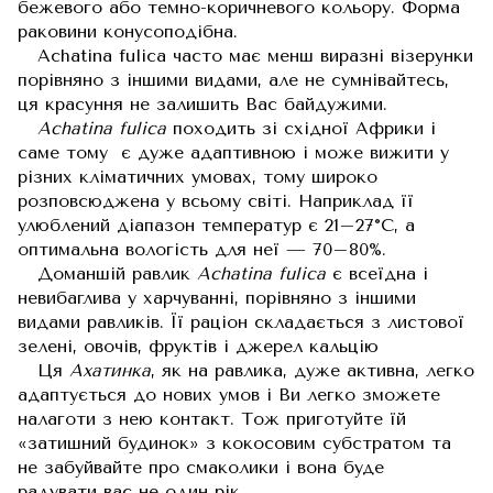
бежевого або темно-коричневого кольору. Форма
раковини конусоподібна.
Achatina fulica часто має менш виразні візерунки
порівняно з іншими видами, але не сумнівайтесь,
ця красуння не залишить Вас байдужими.
Achatina fulica
походить зі східної Африки і
саме тому є дуже адаптивною і може вижити у
різних кліматичних умовах, тому широко
розповсюджена у всьому світі. Наприклад її
улюблений діапазон температур є 21–27°C, а
оптимальна вологість для неї — 70–80%.
Доманшій равлик
Achatina fulica
є всеїдна і
невибаглива у харчуванні, порівняно з іншими
видами равликів. Її раціон складається з листової
зелені, овочів, фруктів і джерел кальцію
Ця
Ахатинка
, як на равлика, дуже активна, легко
адаптується до нових умов і Ви легко зможете
налаготи з нею контакт. Тож приготуйте їй
«затишний будинок» з кокосовим субстратом та
не забуйвайте про смаколики і вона буде
радувати вас не один рік.