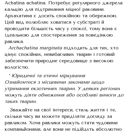
Achatina achatina. Потребує регулярного джерела
кальцію для підтримання міцної раковини.
Архахатина є досить спокійною та обережною.
Цей вид полюбляє ховатися у субстраті й
проводити більшість часу у спокої, тому вона є
ідеальною для спостереження за поведінкою
равлика.
Archachatina marginata
підходить для тих, хто
цінує спокійних, невибагливих тварин і готовий
забезпечити природне середовище з високою
вологістю.
* Юридичні та етичні міркування
Ознайомтеся з місцевими законами щодо
утримання екзотичних тварин. У деяких регіонах
можуть діяти обмеження або особливі вимоги до
таких тварин.
Зважайте на свої інтереси, стиль життя і те,
скільки часу ви можете приділяти догляду за
равликом. Хоча равлики можуть стати чудовими
компаньйонами, але вони не підійдуть абсолютно