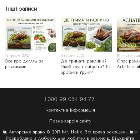
Інші записи
12 грудня 2023
4 грудня 2023
16 листопада
Все про догляд за
Де тримати равликів?
Опис равл
равликами
Який ґрунт вибрати? Як
Achatina ful
зробити ґрунт?
+380 99 054 94 72
Контактна інформація
Повна версія сайту
🐌 Авторське право © 2017 Mr. Helix. Всі права захищені. 🐌✨
Розроблено з любов'ю для любителів равликів. Відкрийте