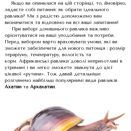
Якщо ви опинилися на цій сторінці, то, ймовірно,
задаєте собі питання: як обрати ідеального
равлика? Ми з радістю допоможемо вам
визначитися та відповімо на всі ваші запитання!
При виборі домашнього равлика важливо
орієнтуватися на ваші уподобання та потреби.
Перед вибором варто враховувати умови, які ви
зможете забезпечити для нового питомця : розмір
тераріуму, температуру, вологість та
корм. Африканські равлики доволі неприхотливі в
утримані і ви легко зможете звикнути до цієї
цікавої «рутини». Тож давай детальніше
розглянемо найбільш популярнимі види равликів
Ахатин
та
Архахатин
.