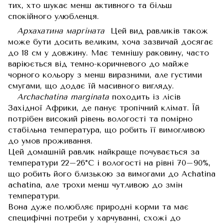
тих, хто шукає менш активного та більш
спокійного улюбленця.
Архахатина маргіната
Цей вид равликів також
може бути досить великим, хоча зазвичай досягає
до 18 см у довжину. Має темнішу раковину, часто
варіюється від темно-коричневого до майже
чорного кольору з менш виразними, але густими
смугами, що додає їй масивного вигляду.
Archachatina marginata
походить із лісів
Західної Африки, де панує тропічний клімат. Їй
потрібен високий рівень вологості та помірно
стабільна температура, що робить її вимогливою
до умов проживання.
Цей домашній равлик найкраще почувається за
температури 22–26°C і вологості на рівні 70–90%,
що робить його близькою за вимогами до Achatina
achatina, але трохи менш чутливою до змін
температури.
Вона дуже полюбляє природні корми та має
специфічні потреби у харчуванні, схожі до