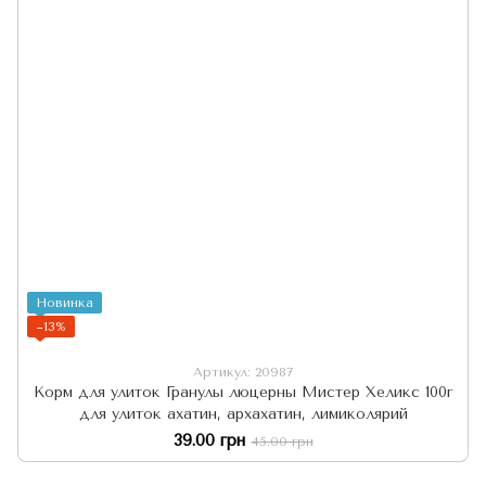
Новинка
−13%
Артикул: 20987
Корм для улиток Гранулы люцерны Мистер Хеликс 100г
для улиток ахатин, архахатин, лимиколярий
39.00 грн
45.00 грн