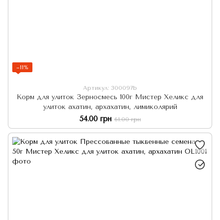
−11%
Артикул: 300097b
Корм для улиток Зерносмесь 100г Мистер Хеликс для
улиток ахатин, архахатин, лимиколярий
54.00 грн
61.00 грн