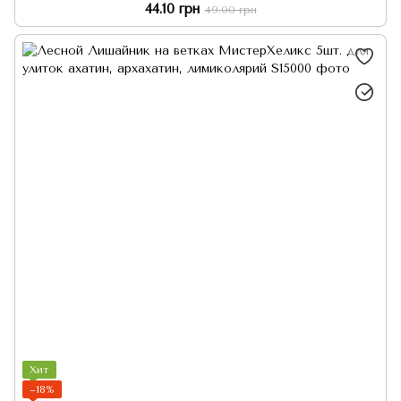
44.10 грн
49.00 грн
Хит
−18%