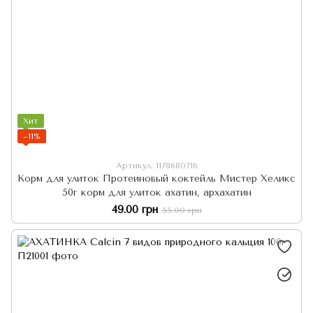
Хит
−11%
Артикул: 1178680716
Корм для улиток Протеиновый коктейль Мистер Хеликс
50г корм для улиток ахатин, архахатин
49.00 грн
55.00 грн