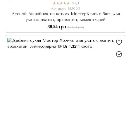
2
Артикул: S15000
Лесной Лишайник на ветках МистерХеликс 5шт. для
улиток ахатин, архахатин, лимиколярий
38.54 грн
47.00 грн