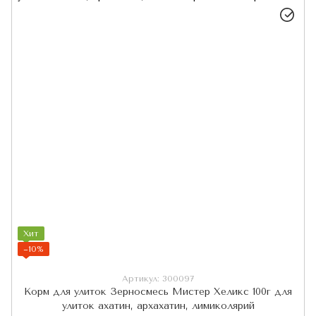
Хит
−10%
Артикул: 300097
Корм для улиток Зерносмесь Мистер Хеликс 100г для
улиток ахатин, архахатин, лимиколярий