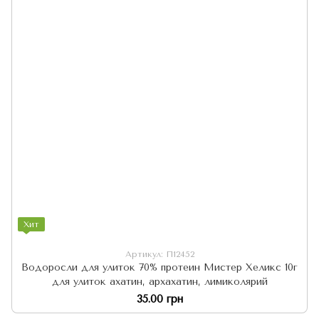
Хит
Артикул: П12452
Водоросли для улиток 70% протеин Мистер Хеликс 10г
для улиток ахатин, архахатин, лимиколярий
35.00 грн